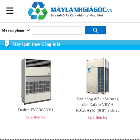
Máy lạnh theo Công suất
Dàn nóng điều hòa trung
tâm Daikin VRV A
Daikin FVGR08NV1
RXQ8AYM (8HP) 1 chiều
Giá liên hệ
Giá liên hệ