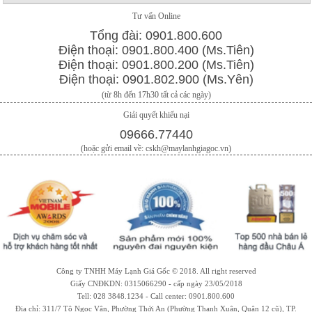
Tư vấn Online
Tổng đài: 0901.800.600
Điện thoại: 0901.800.400 (Ms.Tiên)
Điện thoại: 0901.800.200 (Ms.Tiên)
Điện thoại: 0901.802.900 (Ms.Yên)
(từ 8h đến 17h30 tất cả các ngày)
Giải quyết khiếu nại
09666.77440
(hoặc gửi email về: cskh@maylanhgiagoc.vn)
Công ty TNHH Máy Lạnh Giá Gốc © 2018. All right reserved
Giấy CNĐKDN: 0315066290 - cấp ngày 23/05/2018
Tell: 028 3848.1234 - Call center: 0901.800.600
Địa chỉ: 311/7 Tô Ngọc Vân, Phường Thới An (Phường Thạnh Xuân, Quận 12 cũ), TP.