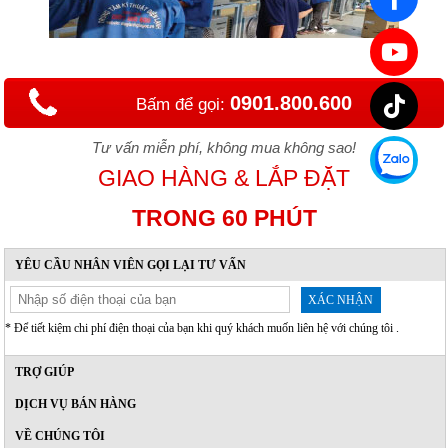
0901.800.600
Bấm để gọi:
Tư vấn miễn phí, không mua không sao!
GIAO HÀNG & LẮP ĐẶT
TRONG 60 PHÚT
YÊU CẦU NHÂN VIÊN GỌI LẠI TƯ VẤN
XÁC NHẬN
* Để tiết kiệm chi phí điện thoại của bạn khi quý khách muốn liên hệ với chúng tôi .
TRỢ GIÚP
DỊCH VỤ BÁN HÀNG
VỀ CHÚNG TÔI