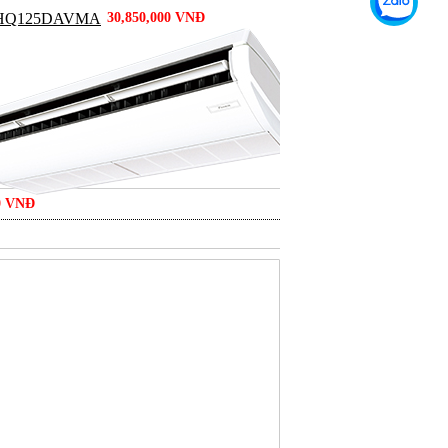
 FHQ125DAVMA
30,850,000 VNĐ
0 VNĐ
1
2
>
>>