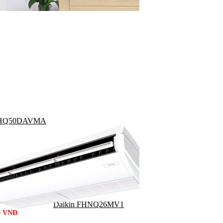
 FHQ50DAVMA
Daikin FHNQ26MV1
0 VNĐ