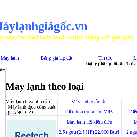
N PHỐI MÁY ĐIỀU HÒA CHÍNH HÃNG
áylạnhgiágốc.vn
ại máy lạnh chính hãng với giá gốc
Máy lạnh
Bảng giá lắp đặt
Tin tức
L
Đại lý phân phối cấp 1 củ
điểm
Máy lạnh theo loại
Máy lạnh theo nhu cầu
Máy lạnh giấu trần
Máy lạnh theo công suất
Điều hòa trung tâm VRV
Điề
QUẢNG CÁO
Máy lạnh tiết kiệm điện
M
2,5 ngựa (2,5 HP) 22.000 Btu/h
2 ngự