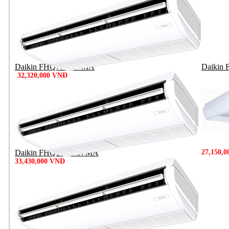
Daikin FHQ71DAVMA
Daikin
32,320,000 VNĐ
Daikin FHQ100DAVMA
27,150,
33,430,000 VNĐ