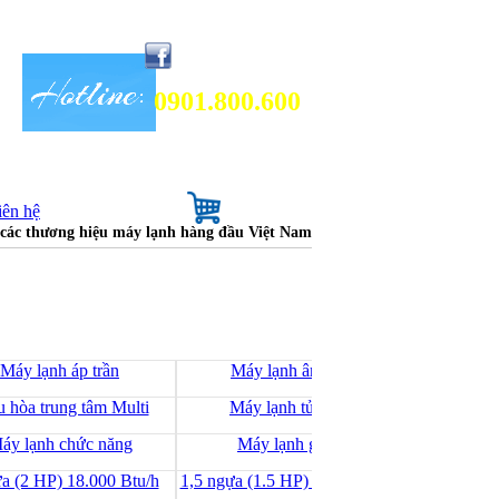
0901.800.600
iên hệ
a các thương hiệu máy lạnh hàng đầu Việt Nam
Máy lạnh áp trần
Máy lạnh âm trần
Máy lạ
u hòa trung tâm Multi
Máy lạnh tủ đứng
Máy 
áy lạnh chức năng
Máy lạnh giá rẻ
Hệ thống
a (2 HP) 18.000 Btu/h
1,5 ngựa (1.5 HP) 12.000 Btu/h
1 ngựa (1