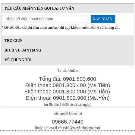
YÊU CẦU NHÂN VIÊN GỌI LẠI TƯ VẤN
XÁC NHẬN
* Để tiết kiệm chi phí điện thoại của bạn khi quý khách muốn liên hệ với chúng tôi .
TRỢ GIÚP
DỊCH VỤ BÁN HÀNG
VỀ CHÚNG TÔI
Tư vấn Online
Tổng đài: 0901.800.600
Điện thoại: 0901.800.400 (Ms.Tiên)
Điện thoại: 0901.800.200 (Ms.Tiên)
Điện thoại: 0901.802.900 (Ms.Yên)
(từ 8h đến 17h30 tất cả các ngày)
Giải quyết khiếu nại
09666.77440
(hoặc gửi email về: cskh@maylanhgiagoc.vn)