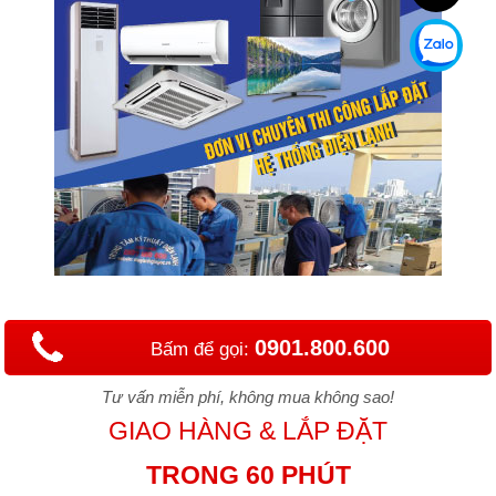
0901.800.600
Bấm để gọi:
Tư vấn miễn phí, không mua không sao!
GIAO HÀNG & LẮP ĐẶT
TRONG 60 PHÚT