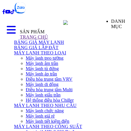
DANH
MỤC
SẢN PHẨM
TRANG CHỦ
BẢNG GIÁ MÁY LẠNH
BẢNG GIÁ LẮP ĐẶT
MÁY LẠNH THEO LOẠI
Máy lạnh treo tường
Máy lạnh âm trần
Máy lạnh tủ đứng
Máy lạnh áp trần
Điều hòa trung tâm VRV
Máy lạnh di động
Điều hòa trung tâm Multi
Máy lạnh giấu trần
Hệ thống điều hòa Chiller
MÁY LẠNH THEO NHU CẦU
Máy lạnh chức năng
Máy lạnh giá rẻ
Máy lạnh tiết kiệm điện
MÁY LẠNH THEO CÔNG SUẤT