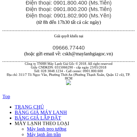
Điện thoại: 0901.800.400 (Ms.Tiên)
Điện thoại: 0901.800.200 (Ms.Tiên)
Điện thoại: 0901.802.900 (Ms.Yên)
(từ 8h đến 17h30 tất cả các ngày)
Giải quyết khiếu nại
09666.77440
(hoặc gửi email về: cskh@maylanhgiagoc.vn)
Công ty TNHH Máy Lạnh Giá Gốc © 2018. All right reserved
Giấy CNĐKDN: 0315066290 - cấp ngày 23/05/2018
Tell: 028 3848.1234 - Call center: 0901.800.600
Địa chỉ: 311/7 Tô Ngọc Vân, Phường Thới An (Phường Thạnh Xuân, Quận 12 cũ), TP.
HCM
Top
TRANG CHỦ
BẢNG GIÁ MÁY LẠNH
BẢNG GIÁ LẮP ĐẶT
MÁY LẠNH THEO LOẠI
Máy lạnh treo tường
Máy lạnh âm trần