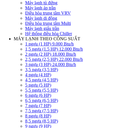
Máy lạnh tủ đứng
Máy lạnh áp trần
Điều hòa trung tâm VRV
Máy lạnh di động
Điều hòa trung tâm Multi
Máy lạnh giấu trần
Hệ thống điều hòa Chiller
MÁY LẠNH THEO CÔNG SUẤT
1 ngựa (1 HP) 9.000 Btu/h
1,5 ngựa (1.5 HP) 12.000 Btu/h
2 ngựa (2 HP) 18.000 Btu/h
2,5 ngựa (2,5 HP) 22.000 Btu/h
3 ngựa (3 HP) 24.000 Btu/h
3,5 ngựa (3,5 HP)
4 ngựa (4 HP)
4,5 ngựa (4,5 HP)
5 ngựa (5 HP)
5,5 ngựa (5,5 HP)
6 ngựa (6 HP)
6,5 ngựa (6,5 HP)
7 ngựa (7 HP)
7,5 ngựa (7,5 HP)
8 ngựa (8 HP)
8,5 ngựa (8,5 HP)
9 ngựa (9 HP)