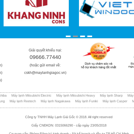
Giải quyết khiếu nại:
09666.77440
n)
(hoặc gửi email về:
n)
cskh@maylanhgiagoc.vn)
n)
shiba
Máy lạnh Mitsubishi Electric
Máy lạnh Mitsubishi Heavy
Máy lạnh Sharp
Máy
ung
Máy lạnh Reetech
Máy lạnh Nagakawa
Máy lạnh Funiki
Máy lạnh Casper
M
Công ty TNHH Máy Lạnh Giá Gốc © 2018. All right reserved
Giấy CNĐKDN: 0315066290 - cấp ngày 23/05/2018
Cơ quan cấp: Phòng Đăng ký kinh doanh - Sở kế hoạch và đầu tư TP Hồ Chí Minh