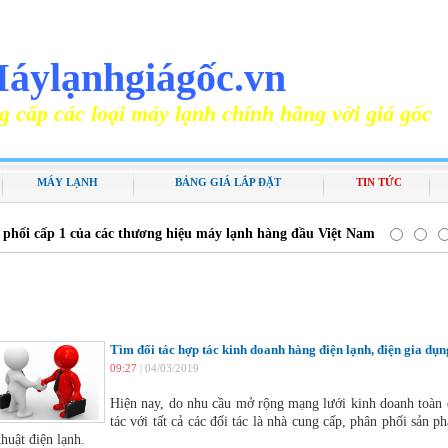
N PHỐI MÁY ĐIỀU HÒA CHÍNH HÃNG
áylạnhgiágốc.vn
ại máy lạnh chính hãng với giá gốc
MÁY LẠNH
BẢNG GIÁ LẮP ĐẶT
TIN TỨC
 phối cấp 1 của các thương hiệu máy lạnh hàng đầu Việt Nam
TIN TỨC
Tìm đối tác hợp tác kinh doanh hàng điện lạnh, điện gia dụn
09:27
| 04/03/2019
Hiện nay, do nhu cầu mở rộng mạng lưới kinh doanh toàn 
tác với tất cả các đối tác là nhà cung cấp, phân phối sản 
thuật điện lạnh.