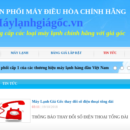
N PHỐI MÁY ĐIỀU HÒA CHÍNH HÃNG
áylạnhgiágốc.vn
ại máy lạnh chính hãng với giá gốc
MÁY LẠNH
BẢNG GIÁ LẮP ĐẶT
TIN TỨC
 phối cấp 1 của các thương hiệu máy lạnh hàng đầu Việt Nam
TIN TỨC
Máy Lạnh Giá Gốc thay đổi số điện thoại tổng đài
03:11
| 19/10/2018
THÔNG BÁO THAY ĐỔI SỐ ĐIỆN THOẠI TỔNG ĐÀI