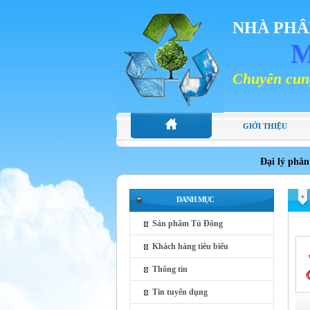
NHÀ PHÂ
M
Chuyên cung cấp các lo
GIỚI THIỆU
Đại lý phân
DANH MỤC
Sản phẩm Tủ Đông
Khách hàng tiêu biểu
Thông tin
Tin tuyển dụng