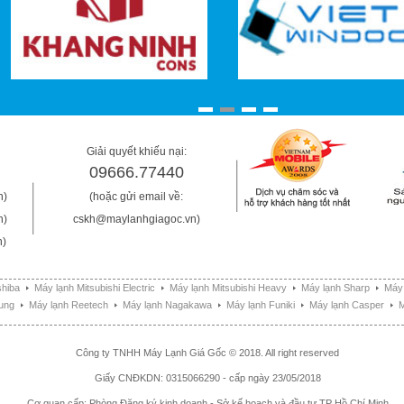
Giải quyết khiếu nại:
09666.77440
n)
(hoặc gửi email về:
n)
cskh@maylanhgiagoc.vn)
n)
shiba
Máy lạnh Mitsubishi Electric
Máy lạnh Mitsubishi Heavy
Máy lạnh Sharp
Máy
ung
Máy lạnh Reetech
Máy lạnh Nagakawa
Máy lạnh Funiki
Máy lạnh Casper
M
Công ty TNHH Máy Lạnh Giá Gốc © 2018. All right reserved
Giấy CNĐKDN: 0315066290 - cấp ngày 23/05/2018
Cơ quan cấp: Phòng Đăng ký kinh doanh - Sở kế hoạch và đầu tư TP Hồ Chí Minh