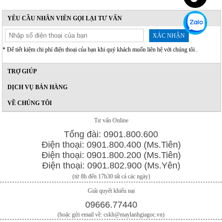
YÊU CẦU NHÂN VIÊN GỌI LẠI TƯ VẤN
XÁC NHẬN
* Để tiết kiệm chi phí điện thoại của bạn khi quý khách muốn liên hệ với chúng tôi .
TRỢ GIÚP
DỊCH VỤ BÁN HÀNG
VỀ CHÚNG TÔI
Tư vấn Online
Tổng đài: 0901.800.600
Điện thoại: 0901.800.400 (Ms.Tiên)
Điện thoại: 0901.800.200 (Ms.Tiên)
Điện thoại: 0901.802.900 (Ms.Yên)
(từ 8h đến 17h30 tất cả các ngày)
Giải quyết khiếu nại
09666.77440
(hoặc gửi email về: cskh@maylanhgiagoc.vn)