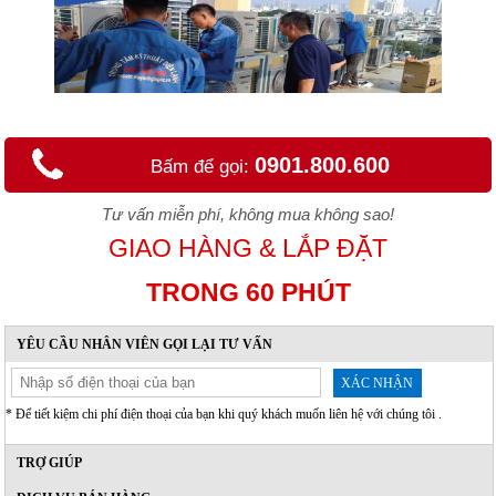
0901.800.600
Bấm để gọi:
Tư vấn miễn phí, không mua không sao!
GIAO HÀNG & LẮP ĐẶT
TRONG 60 PHÚT
YÊU CẦU NHÂN VIÊN GỌI LẠI TƯ VẤN
XÁC NHẬN
* Để tiết kiệm chi phí điện thoại của bạn khi quý khách muốn liên hệ với chúng tôi .
TRỢ GIÚP