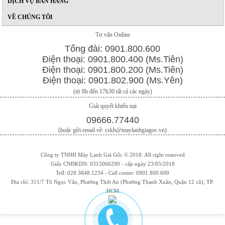
DỊCH VỤ BÁN HÀNG
VỀ CHÚNG TÔI
Tư vấn Online
Tổng đài: 0901.800.600
Điện thoại: 0901.800.400 (Ms.Tiên)
Điện thoại: 0901.800.200 (Ms.Tiên)
Điện thoại: 0901.802.900 (Ms.Yên)
(từ 8h đến 17h30 tất cả các ngày)
Giải quyết khiếu nại
09666.77440
(hoặc gửi email về: cskh@maylanhgiagoc.vn)
Công ty TNHH Máy Lạnh Giá Gốc © 2018. All right reserved
Giấy CNĐKDN: 0315066290 - cấp ngày 23/05/2018
Tell: 028 3848.1234 - Call center: 0901.800.600
Địa chỉ: 311/7 Tô Ngọc Vân, Phường Thới An (Phường Thạnh Xuân, Quận 12 cũ), TP.
HCM